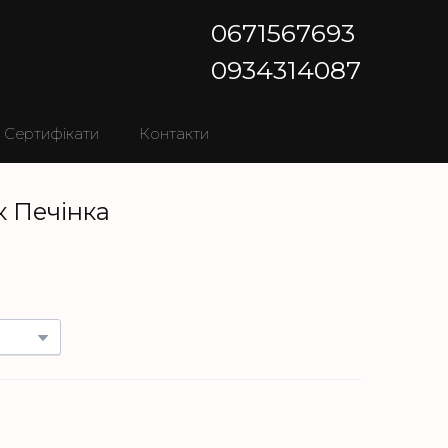
0671567693
0934314087
Сертифікати
Контакти
 Печінка