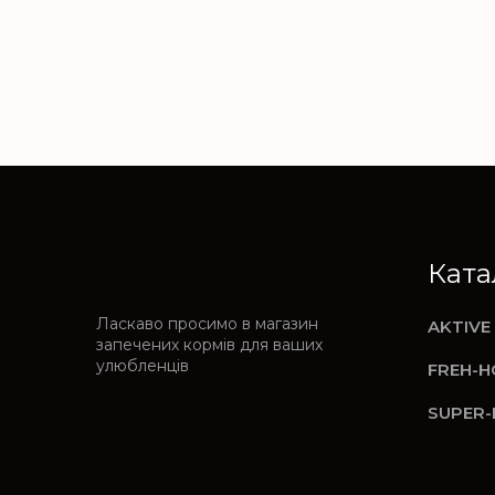
Ката
Ласкаво просимо в магазин
AKTIVE
запечених кормів для ваших
улюбленців
FREH-H
SUPER-