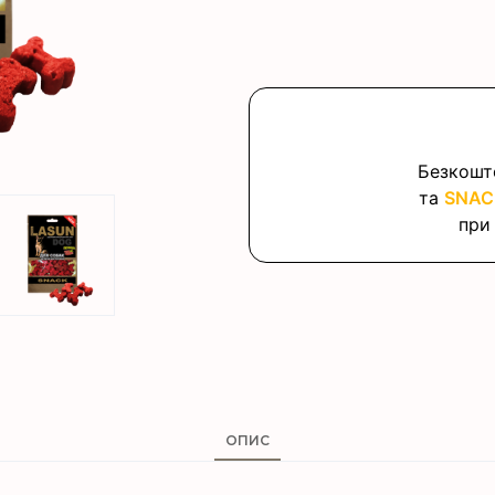
Безкошт
та
SNACK
при 
ОПИС