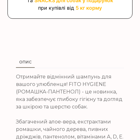
та
SNACKS для собак у подарунок
при купівлі від
5 кг корму
ОПИС
Отримайте відмінний шампунь для
вашого улюбленця! FITO HYGIENE
(РОМАШКА-ПАНТЕНОЛ) - це новинка,
яка забезпечує глибоку гігієну та догляд
за шкірою та шерстю собак.
Збагачений алое-вера, екстрактами
ромашки, чайного дерева, пивних
дріжджів, пантенолом, вітамінами A, D, E.