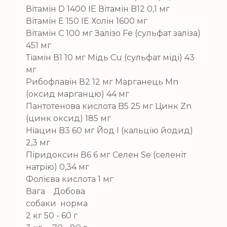
Вітамін D 1400 IE Вітамін B12 0,1 мг
Вітамін E 150 IE Холін 1600 мг
Вітамін C 100 мг Залізо Fе (сульфат заліза)
451 мг
Тіамін В1 10 мг Мідь Cu (сульфат міді) 43
мг
Рибофлавін В2 12 мг Марганець Mn
(оксид марганцю) 44 мг
Пантотенова кислота B5 25 мг Цинк Zn
(цинк оксид) 185 мг
Ніацин B3 60 мг Йод I (кальцію йодид)
2,3 мг
Піридоксин В6 6 мг Селен Se (селеніт
натрію) 0,34 мг
Фолієва кислота 1 мг
Вага Добова
собаки норма
2 кг 50 - 60 г