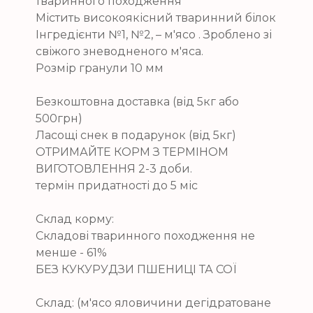
тваринного походження
Містить високоякісний тваринний білок
Інгредієнти №1, №2, – м'ясо . Зроблено зі
свіжого зневодненого м'яса.
Розмір гранули 10 мм
Безкоштовна доставка (від 5кг або
500грн)
Ласощі снек в подарунок (від 5кг)
ОТРИМАЙТЕ КОРМ З ТЕРМІНОМ
ВИГОТОВЛЕННЯ 2-3 доби.
термін придатності до 5 міс
Склад корму:
Складові тваринного походження не
менше - 61%
БЕЗ КУКУРУДЗИ ПШЕНИЦІ ТА СОЇ
Склад: (м'ясо яловичини дегідратоване