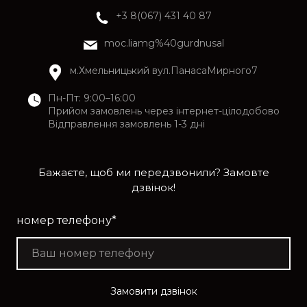
+3 8(067) 431 40 87
moc.liamg%40gurdnusal
м.Хмельницький вул.ПанасаМирного7
Пн-Пт: 9:00–16:00
Прийом замовлень через інтернет-цілодобово
Відправлення замовлень 1-3 дні
Бажаєте, щоб ми передзвонили? Замовте
дзвінок!
номер телефону
*
Замовити дзвінок