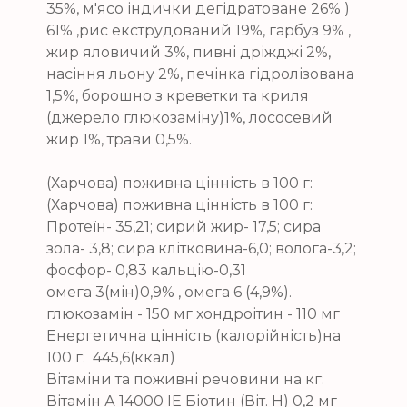
35%, м'ясо індички дегідратоване 26% )
61% ,рис екструдований 19%, гарбуз 9% ,
жир яловичий 3%, пивні дріжджі 2%,
насіння льону 2%, печінка гідролізована
1,5%, борошно з креветки та криля
(джерело глюкозаміну)1%, лососевий
жир 1%, трави 0,5%.
(Харчова) поживна цінність в 100 г:
(Харчова) поживна цінність в 100 г:
Протеїн- 35,21; сирий жир- 17,5; сира
зола- 3,8; сира клітковина-6,0; волога-3,2;
фосфор- 0,83 кальцію-0,31
омега 3(мін)0,9% , омега 6 (4,9%).
глюкозамін - 150 мг хондроітин - 110 мг
Енергетична цінність (калорійність)на
100 г: 445,6(ккал)
Вітаміни та поживні речовини на кг:
Вітамін А 14000 IE Біотин (Віт. H) 0,2 мг