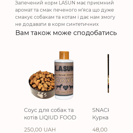
Запечений корм LASUN має приємний
аромат та смак печеного м'яса що дуже
смакує собакам та котам і дає нам змогу
не додавати в корм синтетичних
Вам також може сподобатись
Соус для собак та
SNACKS для с
котів LIQIUD FOOD
Курка
250,00 UAH
48,00 UAH