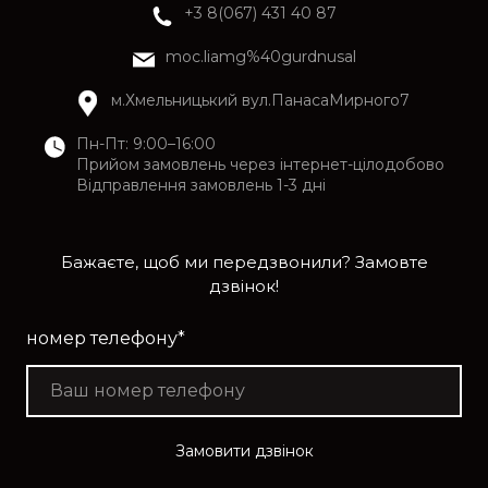
+3 8(067) 431 40 87
moc.liamg%40gurdnusal
м.Хмельницький вул.ПанасаМирного7
Пн-Пт: 9:00–16:00
Прийом замовлень через інтернет-цілодобово
Відправлення замовлень 1-3 дні
Бажаєте, щоб ми передзвонили? Замовте
дзвінок!
номер телефону
*
Замовити дзвінок