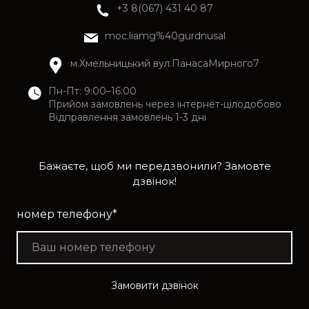
+3 8(067) 431 40 87
moc.liamg%40gurdnusal
м.Хмельницький вул.ПанасаМирного7
Пн-Пт: 9:00–16:00
Прийом замовлень через інтернет-цілодобово
Відправлення замовлень 1-3 дні
Бажаєте, щоб ми передзвонили? Замовте
дзвінок!
номер телефону
*
Замовити дзвінок