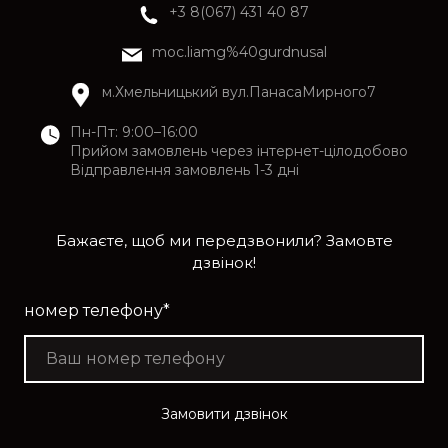
+3 8(067) 431 40 87
moc.liamg%40gurdnusal
м.Хмельницький вул.ПанасаМирного7
Пн-Пт: 9:00–16:00
Прийом замовлень через інтернет-цілодобово
Відправлення замовлень 1-3 дні
Бажаєте, щоб ми передзвонили? Замовте
дзвінок!
номер телефону
*
Замовити дзвінок