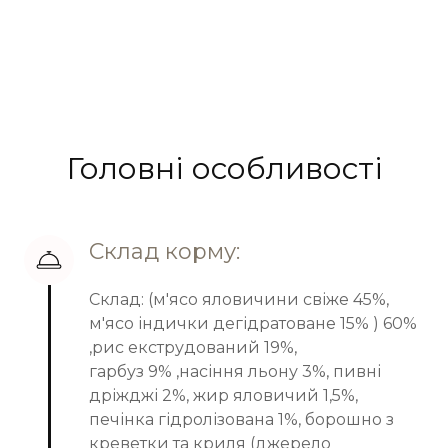
Головні особливості
Склад корму:
Склад: (м'ясо яловичини свіже 45%,
м'ясо індички дегідратоване 15% ) 60%
,рис екструдований 19%,
гарбуз 9% ,насіння льону 3%, пивні
дріжджі 2%, жир яловичий 1,5%,
печінка гідролізована 1%, борошно з
креветки та криля (джерело