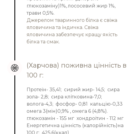
глюкозаміну)1%, лососевий жир 1%,
трави 0,5%.
Джерелом тваринного білка є свіжа
яловичина та індичка. Свіжа
яловичина забезпечує кращу якість
білка та смак.
(Харчова) поживна цінність в
100 г:
Протеїн- 35,41; сирий жир- 14,5; сира
зола- 2,8; сира клітковина-7,0;
волога-4,3; фосфор- 0,81 кальцію-0,33
омега 3(мін)0,9% , омега 6 (4,8%).
глюкозамін - 155 мг хондроітин - 112 мг
Енергетична цінність (калорійність)на
100 г: 425,6(ккал)