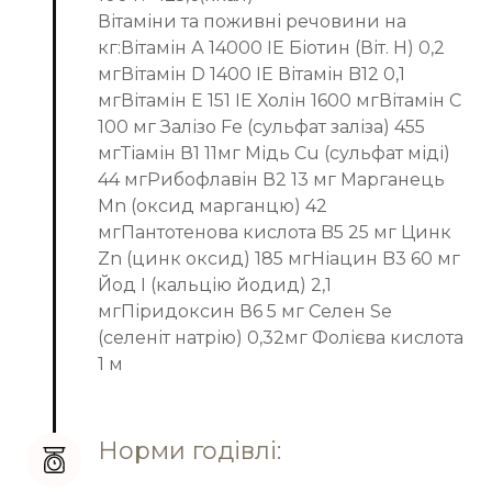
Вітаміни та поживні речовини на
кг:Вітамін А 14000 IE Біотин (Віт. H) 0,2
мгВітамін D 1400 IE Вітамін B12 0,1
мгВітамін E 151 IE Холін 1600 мгВітамін C
100 мг Залізо Fе (сульфат заліза) 455
мгТіамін В1 11мг Мідь Cu (сульфат міді)
44 мгРибофлавін В2 13 мг Марганець
Mn (оксид марганцю) 42
мгПантотенова кислота B5 25 мг Цинк
Zn (цинк оксид) 185 мгНіацин B3 60 мг
Йод I (кальцію йодид) 2,1
мгПіридоксин В6 5 мг Селен Se
(селеніт натрію) 0,32мг Фолієва кислота
1 м
Норми годівлі: