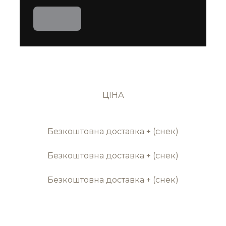
ЦІНА
1кг- 185 грн
5 кг- 880 грн (176 грн/кг)
Безкоштовна доставка + (снек)
10 кг - 1600 грн (160 грн/кг)
Безкоштовна доставка + (снек)
20 кг - 3100 грн (155 грн/кг)
Безкоштовна доставка + (снек)
Запечений корм "Актив для цуценят малих та
міні порід" - ідеальна їжа для вашого щенка