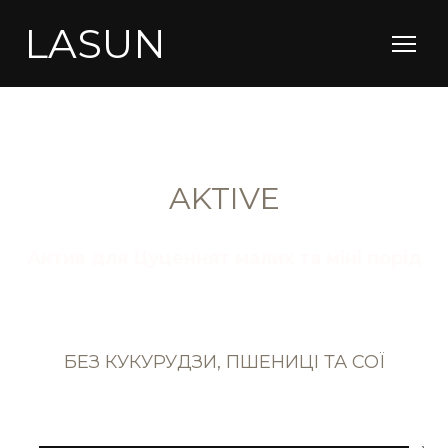
LASUN
AKTIVE
Актив для Цуценнят малих та міні порід
Актив для Цуценнят малих та міні порід
"свіжа індичка"
СВІЖЕ М'ЯСО ЯЛОВИЧИНИ 63%
БЕЗ КУКУРУДЗИ, ПШЕНИЦІ ТА СОЇ
Розмір гранули 5-6 мм