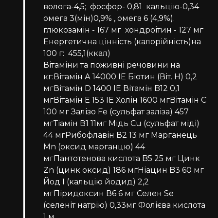
волога-4,5; фосфор- 0,81 кальцію-0,34
омега 3(мін)0,9% , омега 6 (4,9%).
глюкозамін - 167 мг хондроітин - 127 мг
Енергетична цінність (калорійність)на
100 г: 455,1(ккал)
Вітаміни та поживні речовини на
кг:Вітамін А 14000 IE Біотин (Віт. H) 0,2
мгВітамін D 1400 IE Вітамін B12 0,1
мгВітамін E 153 IE Холін 1600 мгВітамін C
100 мг Залізо Fе (сульфат заліза) 457
мгТіамін В1 11мг Мідь Cu (сульфат міді)
44 мгРибофлавін В2 13 мг Марганець
Mn (оксид марганцю) 44
мгПантотенова кислота B5 25 мг Цинк
Zn (цинк оксид) 186 мгНіацин B3 60 мг
Йод I (кальцію йодид) 2,2
мгПіридоксин В6 6 мг Селен Se
(селеніт натрію) 0,33мг Фолієва кислота
1 м