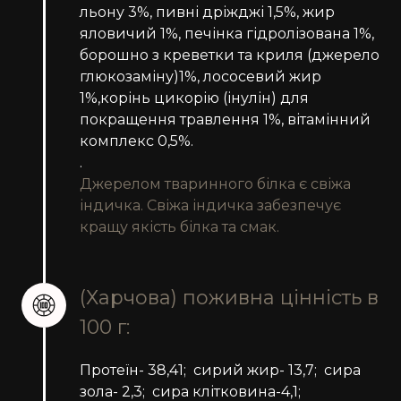
льону 3%, пивні дріжджі 1,5%, жир
яловичий 1%, печінка гідролізована 1%,
борошно з креветки та криля (джерело
глюкозаміну)1%, лососевий жир
1%,корінь цикорію (інулін) для
покращення травлення 1%, вітамінний
комплекс 0,5%.
.
Джерелом тваринного білка є свіжа
індичка. Свіжа індичка забезпечує
кращу якість білка та смак.
(Харчова) поживна цінність в
100 г:
Протеїн- 38,41; сирий жир- 13,7; сира
зола- 2,3; сира клітковина-4,1;