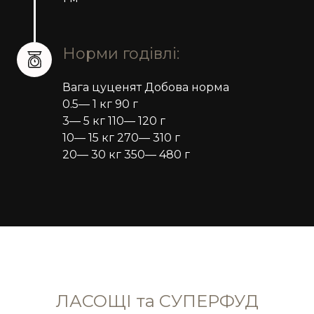
Норми годівлі:
Вага цуценят Добова норма
0.5— 1 кг 90 г
3— 5 кг 110— 120 г
10— 15 кг 270— 310 г
20— 30 кг 350— 480 г
ЛАСОЩІ та СУПЕРФУД