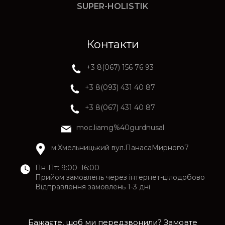
SUPER-HOLISTIK
Контакти
+3 8(067) 156 76 93
+3 8(093) 431 40 87
+3 8(067) 431 40 87
moc.liamg%40gurdnusal
м.Хмельницький вул.ПанасаМирного7
Пн-Пт: 9:00–16:00
Прийом замовлень через інтернет-цілодобово
Відправлення замовлень 1-3 дні
Бажаєте, щоб ми передзвонили? Замовте